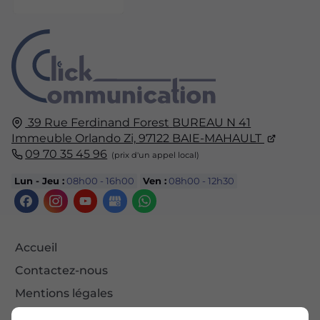
39 Rue Ferdinand Forest
BUREAU N 41
Immeuble Orlando Zi,
97122
BAIE-MAHAULT
09 70 35 45 96
Lun - Jeu :
08h00 - 16h00
Ven :
08h00 - 12h30
Accueil
Contactez-nous
Mentions légales
Plan du site