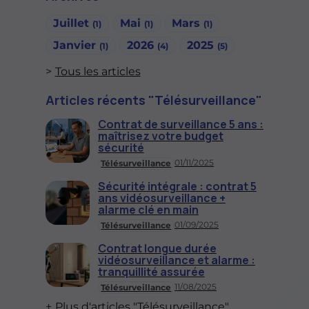
Juillet
Mai
Mars
(1)
(1)
(1)
Janvier
2026
2025
(1)
(4)
(5)
Tous les articles
Articles récents "Télésurveillance"
Contrat de surveillance 5 ans :
maîtrisez votre budget
sécurité
01/11/2025
Télésurveillance
Sécurité intégrale : contrat 5
ans vidéosurveillance +
alarme clé en main
01/09/2025
Télésurveillance
Contrat longue durée
vidéosurveillance et alarme :
tranquillité assurée
11/08/2025
Télésurveillance
Plus d'articles "Télésurveillance"