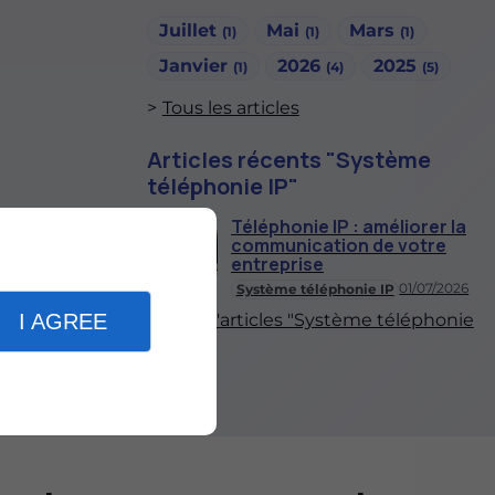
Juillet
Mai
Mars
(1)
(1)
(1)
Janvier
2026
2025
(1)
(4)
(5)
Tous les articles
Articles récents "Système
téléphonie IP"
Téléphonie IP : améliorer la
communication de votre
entreprise
01/07/2026
Système téléphonie IP
Plus d'articles "Système téléphonie
I AGREE
IP"