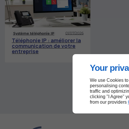
01/07/2026
Système téléphonie IP
Téléphonie IP : améliorer la
communication de votre
entreprise
Your priva
We use Cookies to
personalising conte
traffic and optimizi
clicking "I Agree" 
from our providers