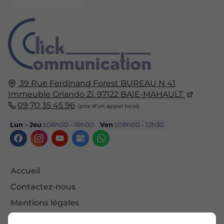
39 Rue Ferdinand Forest
BUREAU N 41
Immeuble Orlando Zi,
97122
BAIE-MAHAULT
09 70 35 45 96
Lun - Jeu :
08h00 - 16h00
Ven :
08h00 - 12h30
Accueil
Contactez-nous
Mentions légales
Plan du site