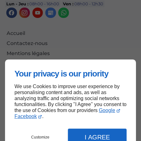
Lun - Jeu :
08h00 - 16h00
Ven :
08h00 - 12h30
Accueil
Contactez-nous
Mentions légales
Plan du site
Your privacy is our priority
We use Cookies to improve user experience by
Haut de page
personalising content and ads, as well as
analyzing traffic and optimizing social networks
functionalities. By clicking "I Agree" you consent to
the use of Cookies from our providers
Google
Facebook
.
I AGREE
Customize