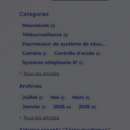
Catégories
Nouveauté
(2)
Télésurveillance
(3)
Fournisseur de système de sécurité
(1)
Caméra
Contrôle d'accès
(1)
(1)
Système téléphonie IP
(1)
Tous les articles
Archives
Juillet
Mai
Mars
(1)
(1)
(1)
Janvier
2026
2025
(1)
(4)
(5)
Tous les articles
Articles récents "Télésurveillance"