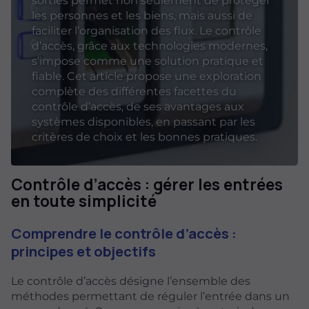
sorties permet non seulement de protéger
les personnes et les biens, mais aussi de
faciliter l’organisation des flux. Le contrôle
d’accès, grâce aux technologies modernes,
s’impose comme une solution pratique et
fiable. Cet article propose une exploration
complète des différentes facettes du
contrôle d’accès, de ses avantages aux
systèmes disponibles, en passant par les
critères de choix et les bonnes pratiques.
Contrôle d’accès : gérer les entrées
en toute simplicité
Comprendre le contrôle d’accès :
principes et objectifs
Le contrôle d’accès désigne l’ensemble des
méthodes permettant de réguler l’entrée dans un