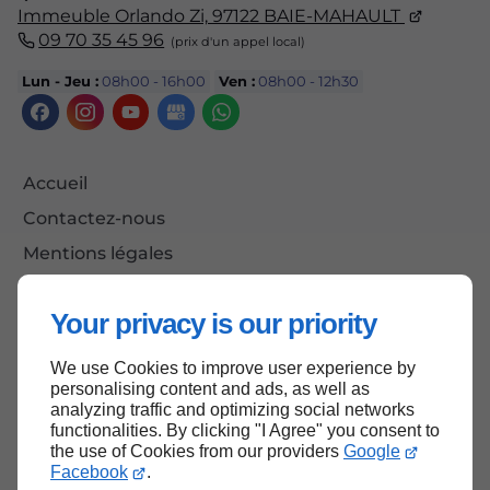
Immeuble Orlando Zi,
97122
BAIE-MAHAULT
09 70 35 45 96
Lun - Jeu :
08h00 - 16h00
Ven :
08h00 - 12h30
Accueil
Contactez-nous
Mentions légales
Plan du site
Your privacy is our priority
We use Cookies to improve user experience by
Haut de page
personalising content and ads, as well as
analyzing traffic and optimizing social networks
functionalities. By clicking "I Agree" you consent to
the use of Cookies from our providers
Google
Facebook
.