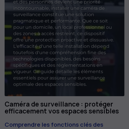
et des personnes devient une priorité
incontournable, installer une caméra de
surveillance constitue une solution
pragmatique et performante. Que ce soit
pour un domicile, un local professionnel ou
des zones à accès restreint, ce dispositif
offre une protection proactive et dissuasive.
L'efficacité d'une telle installation dépend
toutefois d'une compréhension fine des
technologies disponibles, des besoins
spécifiques et des réglementations en
vigueur. Ce guide détaille les éléments
essentiels pour assurer une surveillance
optimale des espaces sensibles.
Caméra de surveillance : protéger
efficacement vos espaces sensibles
Comprendre les fonctions clés des