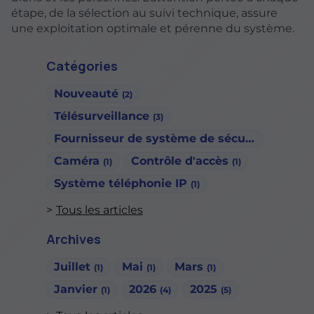
étape, de la sélection au suivi technique, assure
une exploitation optimale et pérenne du système.
Catégories
Nouveauté
(2)
Télésurveillance
(3)
Fournisseur de système de sécurité
(1)
Caméra
Contrôle d'accès
(1)
(1)
Système téléphonie IP
(1)
Tous les articles
Archives
Juillet
Mai
Mars
(1)
(1)
(1)
Janvier
2026
2025
(1)
(4)
(5)