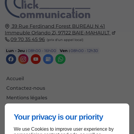
39 Rue Ferdinand Forest
BUREAU N 41
Immeuble Orlando Zi,
97122
BAIE-MAHAULT
09 70 35 45 96
Lun - Jeu :
08h00 - 16h00
Ven :
08h00 - 12h30
Accueil
Contactez-nous
Mentions légales
Plan du site
Your privacy is our priority
We use Cookies to improve user experience by
Haut de page