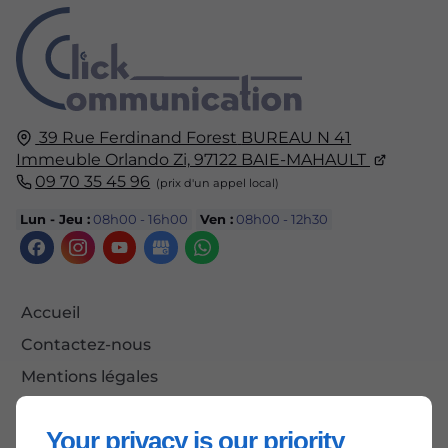
39 Rue Ferdinand Forest
BUREAU N 41
Immeuble Orlando Zi,
97122
BAIE-MAHAULT
09 70 35 45 96
Lun - Jeu :
08h00 - 16h00
Ven :
08h00 - 12h30
Accueil
Contactez-nous
Mentions légales
Plan du site
Your privacy is our priority