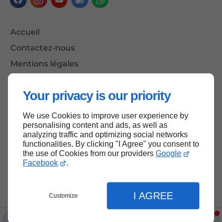
Accueil
Contactez-nous
Mentions légales
Plan du site
Your privacy is our priority
We use Cookies to improve user experience by
Haut de page
personalising content and ads, as well as
analyzing traffic and optimizing social networks
functionalities. By clicking "I Agree" you consent to
the use of Cookies from our providers
Google
Facebook
.
I AGREE
Customize